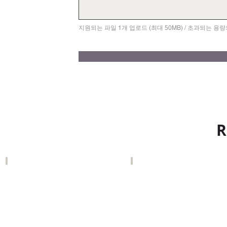
지원되는 파일 1개 업로드 (최대 50MB) / 초과되는 용량의 파
R
영롱 [그래도 사랑]
일과영 [여름의 내일]